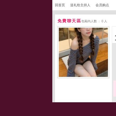
回首页
送礼给主持人
会员购点
免費聊天區
包厢内人数 ： 0 人