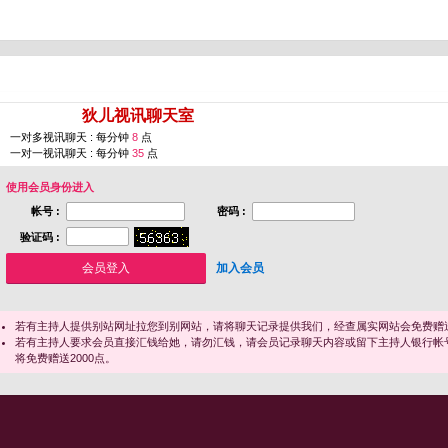
您即将进入 [
狄儿视讯聊天室
]
一对多视讯聊天 : 每分钟
8
点
一对一视讯聊天 : 每分钟
35
点
使用会员身份进入
帐号 :
密码 :
验证码 :
加入会员
若有主持人提供别站网址拉您到别网站，请将聊天记录提供我们，经查属实网站会免费赠送
若有主持人要求会员直接汇钱给她，请勿汇钱，请会员记录聊天内容或留下主持人银行帐
将免费赠送2000点。