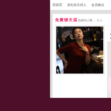
回首页
送礼给主持人
会员购点
免費聊天區
包厢内人数 ： 0 人