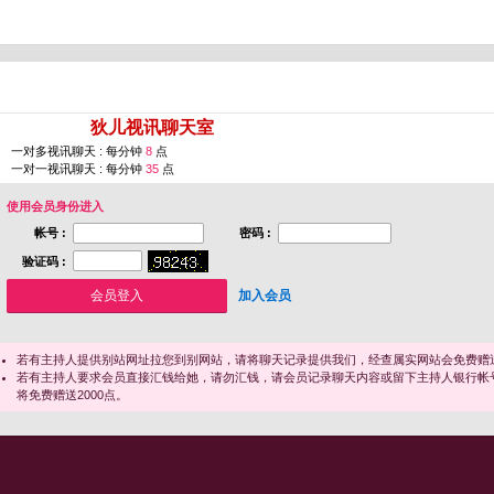
您即将进入 [
狄儿视讯聊天室
]
一对多视讯聊天 : 每分钟
8
点
一对一视讯聊天 : 每分钟
35
点
使用会员身份进入
帐号 :
密码 :
验证码 :
加入会员
若有主持人提供别站网址拉您到别网站，请将聊天记录提供我们，经查属实网站会免费赠送
若有主持人要求会员直接汇钱给她，请勿汇钱，请会员记录聊天内容或留下主持人银行帐
将免费赠送2000点。