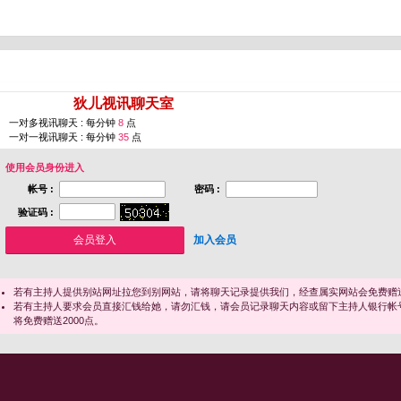
您即将进入 [
狄儿视讯聊天室
]
一对多视讯聊天 : 每分钟
8
点
一对一视讯聊天 : 每分钟
35
点
使用会员身份进入
帐号 :
密码 :
验证码 :
加入会员
若有主持人提供别站网址拉您到别网站，请将聊天记录提供我们，经查属实网站会免费赠送
若有主持人要求会员直接汇钱给她，请勿汇钱，请会员记录聊天内容或留下主持人银行帐
将免费赠送2000点。