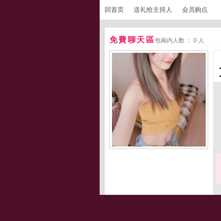
回首页
送礼给主持人
会员购点
免費聊天區
包厢内人数 ： 0 人