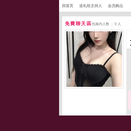
回首页
送礼给主持人
会员购点
免費聊天區
包厢内人数 ： 0 人