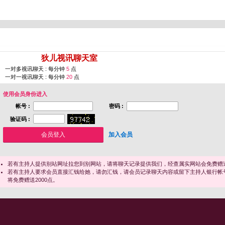
您即将进入 [
狄儿视讯聊天室
]
一对多视讯聊天 : 每分钟
5
点
一对一视讯聊天 : 每分钟
20
点
使用会员身份进入
帐号 :
密码 :
验证码 :
加入会员
若有主持人提供别站网址拉您到别网站，请将聊天记录提供我们，经查属实网站会免费赠送
若有主持人要求会员直接汇钱给她，请勿汇钱，请会员记录聊天内容或留下主持人银行帐
将免费赠送2000点。