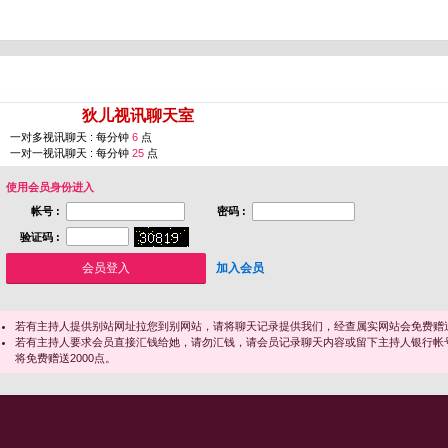
您即将进入 [
狄儿视讯聊天室
]
一对多视讯聊天 : 每分钟
6
点
一对一视讯聊天 : 每分钟
25
点
使用会员身份进入
帐号 :
密码 :
验证码 :
加入会员
若有主持人提供别站网址拉您到别网站，请将聊天记录提供我们，经查属实网站会免费赠送
若有主持人要求会员直接汇钱给她，请勿汇钱，请会员记录聊天内容或留下主持人银行帐
将免费赠送2000点。