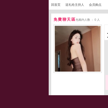
回首页
送礼给主持人
会员购点
免費聊天區
包厢内人数 ： 0 人