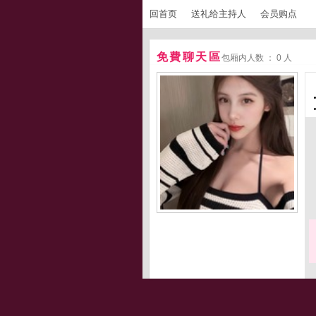
回首页
送礼给主持人
会员购点
免費聊天區
包厢内人数 ： 0 人