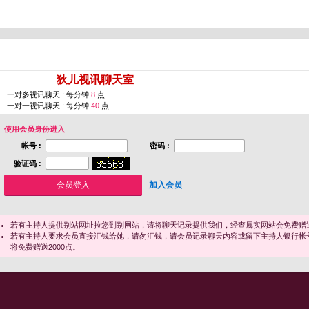
您即将进入 [
狄儿视讯聊天室
]
一对多视讯聊天 : 每分钟
8
点
一对一视讯聊天 : 每分钟
40
点
使用会员身份进入
帐号 :
密码 :
验证码 :
加入会员
若有主持人提供别站网址拉您到别网站，请将聊天记录提供我们，经查属实网站会免费赠送
若有主持人要求会员直接汇钱给她，请勿汇钱，请会员记录聊天内容或留下主持人银行帐
将免费赠送2000点。