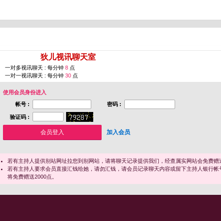
您即将进入 [
狄儿视讯聊天室
]
一对多视讯聊天 : 每分钟
8
点
一对一视讯聊天 : 每分钟
30
点
使用会员身份进入
帐号 :
密码 :
验证码 :
加入会员
若有主持人提供别站网址拉您到别网站，请将聊天记录提供我们，经查属实网站会免费赠送
若有主持人要求会员直接汇钱给她，请勿汇钱，请会员记录聊天内容或留下主持人银行帐
将免费赠送2000点。