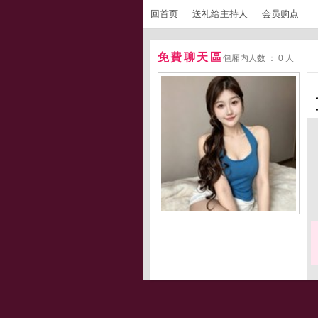
回首页
送礼给主持人
会员购点
免費聊天區
包厢内人数 ： 0 人