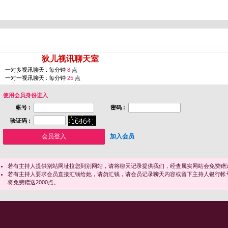
您即将进入 [
狄儿视讯聊天室
]
一对多视讯聊天 : 每分钟
8
点
一对一视讯聊天 : 每分钟
25
点
使用会员身份进入
帐号 :
密码 :
验证码 :
加入会员
若有主持人提供别站网址拉您到别网站，请将聊天记录提供我们，经查属实网站会免费赠送
若有主持人要求会员直接汇钱给她，请勿汇钱，请会员记录聊天内容或留下主持人银行帐
将免费赠送2000点。