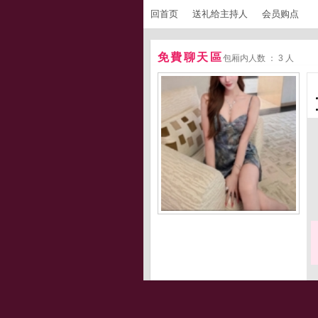
回首页
送礼给主持人
会员购点
免費聊天區
包厢内人数 ： 3 人