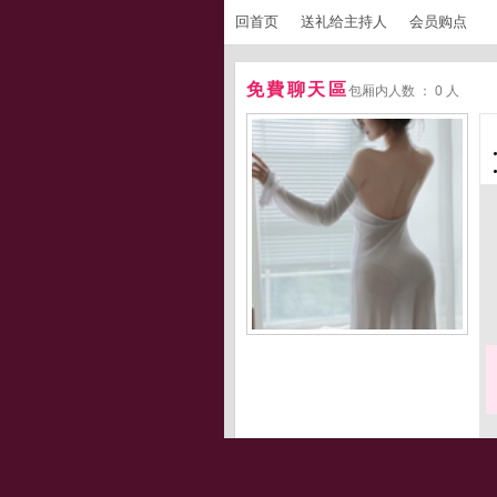
回首页
送礼给主持人
会员购点
免費聊天區
包厢内人数 ： 0 人