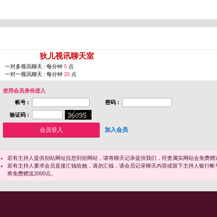
您即将进入 [
狄儿视讯聊天室
]
一对多视讯聊天 : 每分钟
5
点
一对一视讯聊天 : 每分钟
20
点
使用会员身份进入
帐号 :
密码 :
验证码 :
加入会员
若有主持人提供别站网址拉您到别网站，请将聊天记录提供我们，经查属实网站会免费赠送
若有主持人要求会员直接汇钱给她，请勿汇钱，请会员记录聊天内容或留下主持人银行帐
将免费赠送2000点。