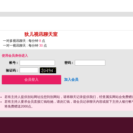
您即将进入 [
狄儿视讯聊天室
]
一对多视讯聊天 : 每分钟
8
点
一对一视讯聊天 : 每分钟
30
点
使用会员身份进入
帐号 :
密码 :
验证码 :
加入会员
若有主持人提供别站网址拉您到别网站，请将聊天记录提供我们，经查属实网站会免费赠送
若有主持人要求会员直接汇钱给她，请勿汇钱，请会员记录聊天内容或留下主持人银行帐
将免费赠送2000点。