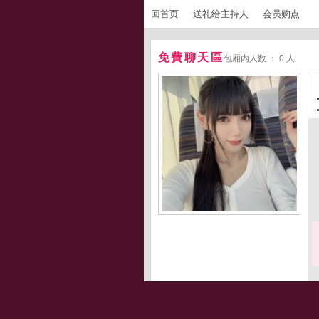
回首页
送礼给主持人
会员购点
免費聊天區
包厢内人数 ： 0 人