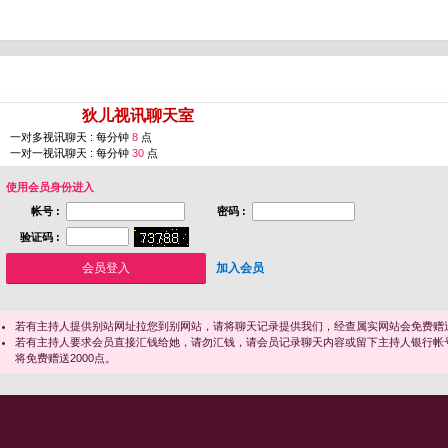
您即将进入 [
狄儿视讯聊天室
]
一对多视讯聊天 : 每分钟
8
点
一对一视讯聊天 : 每分钟
30
点
使用会员身份进入
帐号 :
密码 :
验证码 :
加入会员
若有主持人提供别站网址拉您到别网站，请将聊天记录提供我们，经查属实网站会免费赠送
若有主持人要求会员直接汇钱给她，请勿汇钱，请会员记录聊天内容或留下主持人银行帐
将免费赠送2000点。