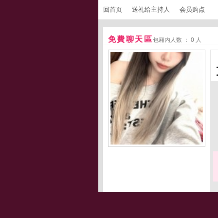
回首页
送礼给主持人
会员购点
免費聊天區
包厢内人数 ： 0 人