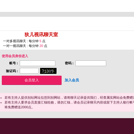
您即将进入 [
狄儿视讯聊天室
]
一对多视讯聊天 : 每分钟
5
点
一对一视讯聊天 : 每分钟
20
点
使用会员身份进入
帐号 :
密码 :
验证码 :
加入会员
若有主持人提供别站网址拉您到别网站，请将聊天记录提供我们，经查属实网站会免费赠送
若有主持人要求会员直接汇钱给她，请勿汇钱，请会员记录聊天内容或留下主持人银行帐
将免费赠送2000点。