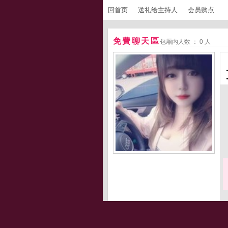
回首页
送礼给主持人
会员购点
免費聊天區
包厢内人数 ： 0 人