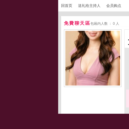
回首页
送礼给主持人
会员购点
免費聊天區
包厢内人数 ： 0 人