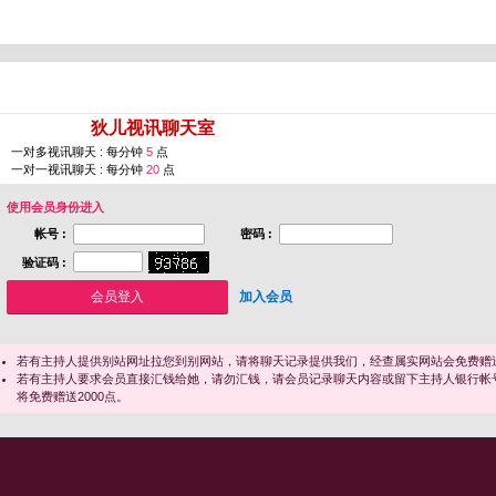
您即将进入 [
狄儿视讯聊天室
]
一对多视讯聊天 : 每分钟
5
点
一对一视讯聊天 : 每分钟
20
点
使用会员身份进入
帐号 :
密码 :
验证码 :
加入会员
若有主持人提供别站网址拉您到别网站，请将聊天记录提供我们，经查属实网站会免费赠送
若有主持人要求会员直接汇钱给她，请勿汇钱，请会员记录聊天内容或留下主持人银行帐
将免费赠送2000点。