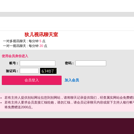
您即将进入 [
狄儿视讯聊天室
]
一对多视讯聊天 : 每分钟
5
点
一对一视讯聊天 : 每分钟
20
点
使用会员身份进入
帐号 :
密码 :
验证码 :
加入会员
若有主持人提供别站网址拉您到别网站，请将聊天记录提供我们，经查属实网站会免费赠送
若有主持人要求会员直接汇钱给她，请勿汇钱，请会员记录聊天内容或留下主持人银行帐
将免费赠送2000点。