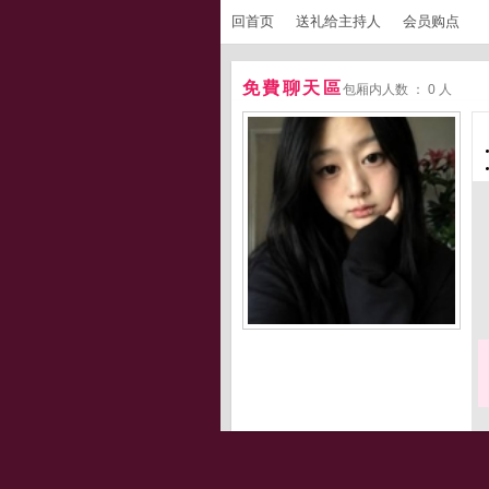
回首页
送礼给主持人
会员购点
免費聊天區
包厢内人数 ： 0 人