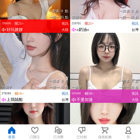
一對多 8 點
一對多 8 點
一一中
一對一 35 點
空閒中
一對一 45 點
限21+
視訊
限21+
視訊
290606
219701
好玩嫂嫂
o奶油o
大陸
台灣
一對多 8 點
一對多 8 點
空閒中
一對一 45 點
一多中
一對一 40 點
輔18+
視訊
輔18+
視訊
270184
303490
上我賊船
不要加速
台灣
大陸
首頁
已關注
已消費
已封鎖
儲值點數
我