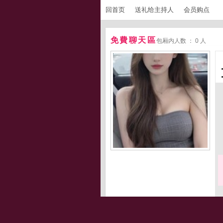
回首页
送礼给主持人
会员购点
免費聊天區
包厢内人数 ： 0 人