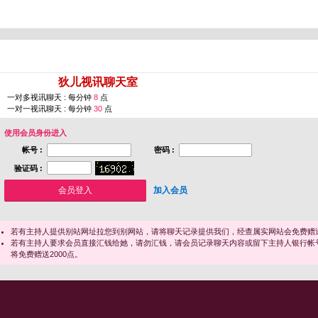
您即将进入 [
狄儿视讯聊天室
]
一对多视讯聊天 : 每分钟
8
点
一对一视讯聊天 : 每分钟
30
点
使用会员身份进入
帐号 :
密码 :
验证码 :
加入会员
若有主持人提供别站网址拉您到别网站，请将聊天记录提供我们，经查属实网站会免费赠送
若有主持人要求会员直接汇钱给她，请勿汇钱，请会员记录聊天内容或留下主持人银行帐
将免费赠送2000点。