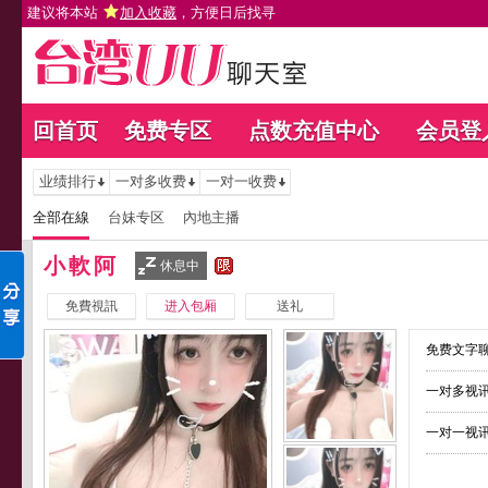
建议将本站
加入收藏
，方便日后找寻
回首页
免费专区
点数充值中心
会员登
业绩排行
一对多收费
一对一收费
全部在線
台妹专区
內地主播
小軟阿
休息中
免費視訊
进入包厢
送礼
免费文字聊
一对多视讯
一对一视讯