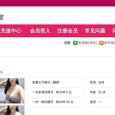
数充值中心
会员登入
注册会员
常见问题
指数
普通级(清纯)
辅导级(
礼
免费文字聊天 :
關閉
性别 : 女性
一对多视讯聊天 :
每分钟 5 点
年龄 : 31 岁
一对一视讯聊天 :
每分钟 20 点
血型 : ----