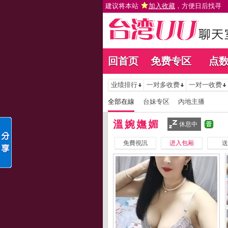
建议将本站
加入收藏
，方便日后找寻
回首页
免费专区
点
业绩排行
一对多收费
一对一收费
全部在線
台妹专区
內地主播
溫婉嫵媚
休息中
免費視訊
进入包厢
送