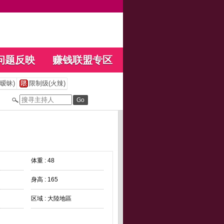
问题反映
赚钱联盟专区
暧昧)
限制级(火辣)
体重 : 48
身高 : 165
区域 : 大陸地區