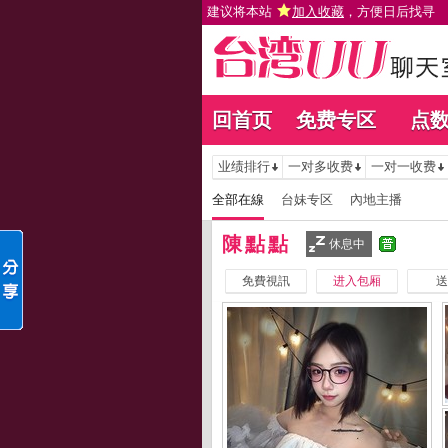
建议将本站
加入收藏
，方便日后找寻
回首页
免费专区
点
业绩排行
一对多收费
一对一收费
全部在線
台妹专区
內地主播
陳點點
休息中
免費視訊
进入包厢
送