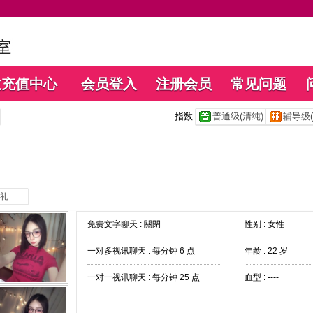
数充值中心
会员登入
注册会员
常见问题
指数
普通级(清纯)
辅导级(
礼
免费文字聊天 :
關閉
性别 : 女性
一对多视讯聊天 :
每分钟 6 点
年龄 : 22 岁
一对一视讯聊天 :
每分钟 25 点
血型 : ----