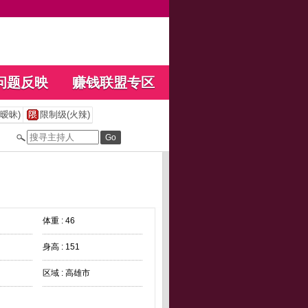
问题反映
赚钱联盟专区
暧昧)
限制级(火辣)
体重 : 46
身高 : 151
区域 : 高雄市