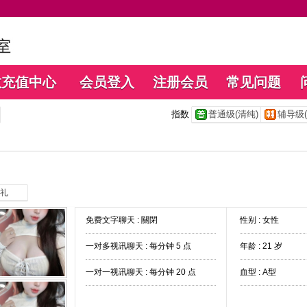
数充值中心
会员登入
注册会员
常见问题
指数
普通级(清纯)
辅导级(
礼
免费文字聊天 :
關閉
性别 : 女性
一对多视讯聊天 :
每分钟 5 点
年龄 : 21 岁
一对一视讯聊天 :
每分钟 20 点
血型 : A型