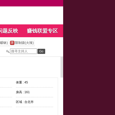
问题反映
赚钱联盟专区
暧昧)
限制级(火辣)
体重 : 45
身高 : 161
区域 : 台北市