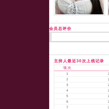
会员总评价
主持人最近30次上线记录
项 次
1
2
3
4
5
6
7