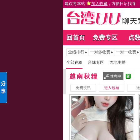
建议将本站
加入收藏
，方便日后找寻
回首页
免费专区
点
业绩排行
一对多收费
一对一收费
全部在線
台妹专区
內地主播
越南秋糧
休息中
免費視訊
进入包厢
送