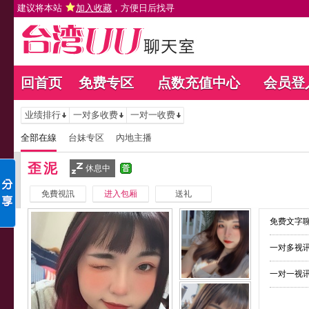
建议将本站
加入收藏
，方便日后找寻
回首页
免费专区
点数充值中心
会员登
业绩排行
一对多收费
一对一收费
全部在線
台妹专区
內地主播
歪泥
休息中
免費視訊
进入包厢
送礼
免费文字聊
一对多视讯
一对一视讯