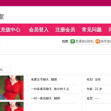
数充值中心
会员登入
注册会员
常见问题
指数
普通级(清纯)
辅导级(
礼
免费文字聊天 :
關閉
性别 : 女性
一对多视讯聊天 :
每分钟 5 点
年龄 : 22 岁
一对一视讯聊天 :
關閉
血型 : ----