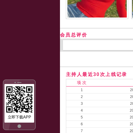
会员总评价
主持人最近30次上线记录
项 次
1
2
2
2
3
2
4
2
立即下载APP
5
2
6
2
7
2