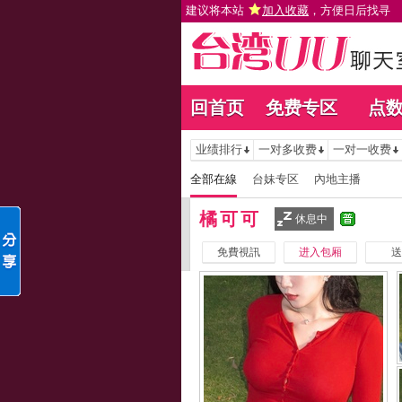
建议将本站
加入收藏
，方便日后找寻
回首页
免费专区
点
业绩排行
一对多收费
一对一收费
全部在線
台妹专区
內地主播
橘可可
休息中
免費視訊
进入包厢
送