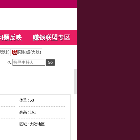
问题反映
赚钱联盟专区
暧昧)
限制级(火辣)
体重 : 53
身高 : 161
区域 : 大陸地區