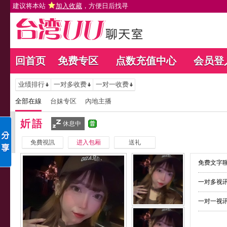
建议将本站
加入收藏
，方便日后找寻
回首页
免费专区
点数充值中心
会员登
业绩排行
一对多收费
一对一收费
全部在線
台妹专区
內地主播
妡語
休息中
免費視訊
进入包厢
送礼
免费文字聊
一对多视讯
一对一视讯