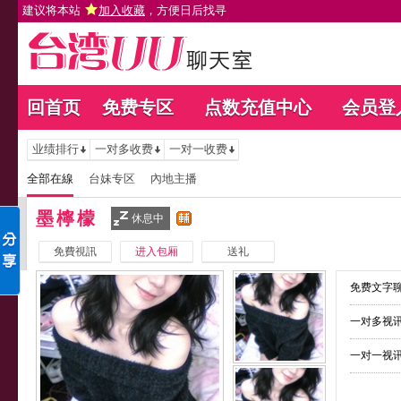
建议将本站
加入收藏
，方便日后找寻
回首页
免费专区
点数充值中心
会员登
业绩排行
一对多收费
一对一收费
全部在線
台妹专区
內地主播
墨檸檬
休息中
免費視訊
进入包厢
送礼
免费文字聊
一对多视讯
一对一视讯