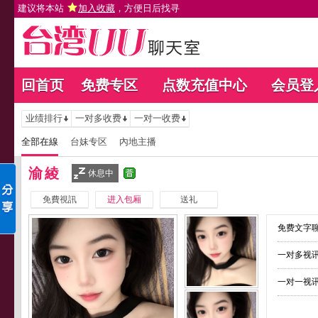
建议将本站
加入收藏
，方便日后找寻
回首页
免费专区
点数充值中心
会员登
业绩排行
一对多收费
一对一收费
全部在線
台妹专区
內地主播
渝綾
休息中
免費視訊
进入包厢
送礼
免费文字聊
一对多视讯
一对一视讯